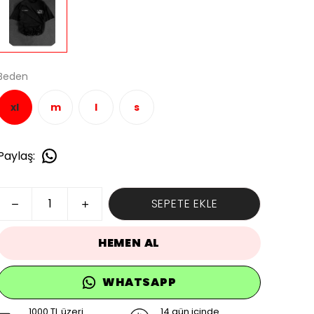
Beden
xl
m
l
s
Paylaş
:
SEPETE EKLE
HEMEN AL
WHATSAPP
1000 TL üzeri
14 gün içinde