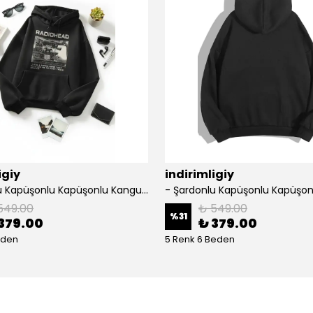
igiy
indirimligiy
- Şardonlu Kapüşonlu Kapüşonlu Kanguru Cep Oversize Lastik Paça Sweatshirt Takimi
549.00
₺ 549.00
%
31
379.00
₺ 379.00
eden
5 Renk 6 Beden