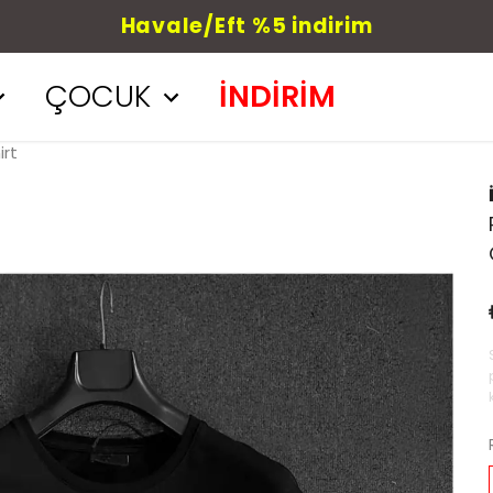
Havale/Eft %5 indirim
ÇOCUK
İNDİRİM
irt