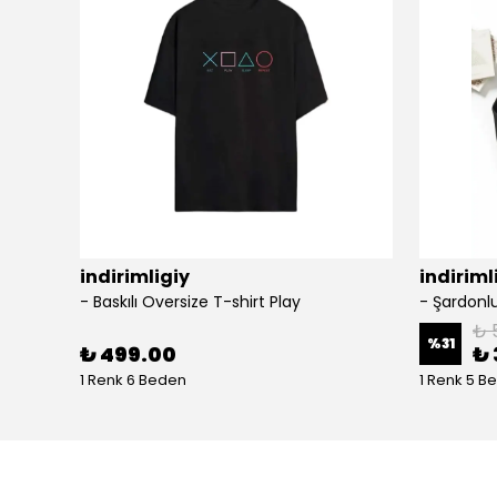
indirimligiy
indiriml
- Baskılı Oversize T-shirt Play
₺ 
%
31
₺ 499.00
₺ 
1 Renk 6 Beden
1 Renk 5 B