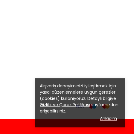
Alışveriş deneyiminizi iyileştirmek için
yasal düzenlemelere uygun çerezler
(cookies) kullanıyoruz. Detaylı bilgiye
Gizlilik ve Çerez Politikası
sayfamızdan
erişebilirsiniz.
Anladım