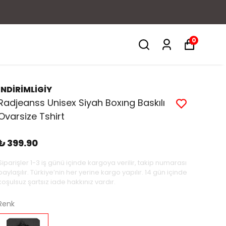
0
İNDİRİMLİGİY
Radjeanss Unisex Siyah Boxıng Baskılı
Ovarsize Tshirt
₺ 399.90
Siparişler 1-3 iş günü içinde kargoya verilir, takip numarası
paylaşılır. Türkiye’nin her yerine kargo yapılır. 14 gün içinde
koşulsuz şartsız iade hakkınız vardır.
Renk