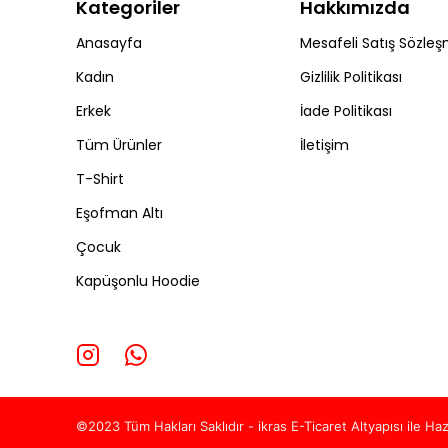
Kategoriler
Hakkımızda
Anasayfa
Mesafeli Satış Sözleş
Kadın
Gizlilik Politikası
Erkek
İade Politikası
Tüm Ürünler
İletişim
T-Shirt
Eşofman Altı
Çocuk
Kapüşonlu Hoodie
©2023 Tüm Hakları Saklıdır - ikras E-Ticaret
Altyapısı ile Haz