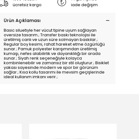
ücretsiz kargo
iade değişim
Ürün Açıklaması
Basic siluetiyle her vücut tipine uyum sağlayan
oversize tasarım.; Transfer baskı teknolojisi ile
üretilmiş canlı ve uzun süre solmayan baskılar.;
Regular boy kesimi, rahat hareket etme özgürlüğü
sunar.; Pamuk polyester karışımından üretilmiş
kumaşı, nefes alabilirlik ve dayanıklılığı bir arada
sunar.; Siyah renk seçeneğiyle kolayca
kombinlenebilir ve zamansız bir stil oluşturur.; Bisiklet
yakası sayesinde modern ve spor bir görünüm
sağlar.; Kısa kollu tasarımı ile mevsim geçişlerinde
ideal kullanım imkanı verir.;