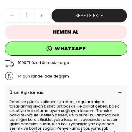
SEPETE EKLE
HEMEN AL
WHATSAPP
1000 TL üzeri ücretsiz kargo
14 gün içinde iade değişim
Ürün Açıklaması
Rahat ve günlük kullanım için ideal, regular kalıpta
tasarlanmış siyah t; shirt; Sırt baskısı ile dikkat çeken, basic
siluetiyle her ortama uyum sağlayan tasarım; Transfer
baskı tekniği ile üretilen desen, uzun süreli kullanımda bile
canlılığını korur; Bisiklet yaka tasarımı sayesinde rahat bir
giyim deneyimi sunar; Kısa kollu yapısıyla yaz aylarında
serinlik ve konfor sağlar; Penye kumaş tipi, yumuşak