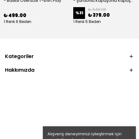
- Baskılı Oversize T-shirt Play
- Şardonlu Kapüşonlu Kapüşonlu Kanguru Cep Oversize Lastik Paça Sweatshirt Takimi
₺ 549.00
%
31
₺ 379.00
₺ 499.00
1 Renk 6 Beden
1 Renk 5 Beden
Kategoriler
Hakkımızda
Alışveriş deneyiminizi iyileştirmek için