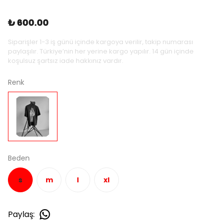
₺ 600.00
Siparişler 1-3 iş günü içinde kargoya verilir, takip numarası
paylaşılır. Türkiye’nin her yerine kargo yapılır. 14 gün içinde
koşulsuz şartsız iade hakkınız vardır.
Renk
Beden
s
m
l
xl
Paylaş
: