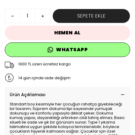
SEPETE EKLE
HEMEN AL
WHATSAPP
1000 TL üzeri ücretsiz kargo
14 gün içinde iade değişim
Ürün Açıklaması
Standart boy kesimiyle her çocuğun rahatça giyebileceği
bir tasarım; Süprem dokuma tipi sayesinde yumuşak
dokunuşu ve konforlu yapısıyla dikkat çeker; Dokuma
kumaş yapısı, dayanıklılığı artırırken cildi tahriş etmez; Basic
silueti ile sade ve şık bir görünüm sunar; Type 1 yıkama
talimatına uygun şekilde kolayca temizlenebilir; böylece
çocukların hijyenik kalmasını sağlar; Çocuklar için özel