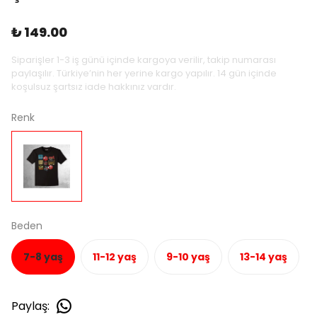
₺ 149.00
Siparişler 1-3 iş günü içinde kargoya verilir, takip numarası
paylaşılır. Türkiye’nin her yerine kargo yapılır. 14 gün içinde
koşulsuz şartsız iade hakkınız vardır.
Renk
Beden
7-8 yaş
11-12 yaş
9-10 yaş
13-14 yaş
Paylaş
: