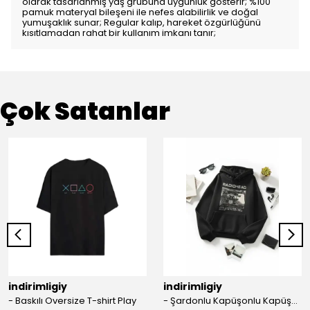
olarak tasarlanmış yaş grubuna uygunluk gösterir; %100
pamuk materyal bileşeni ile nefes alabilirlik ve doğal
yumuşaklık sunar; Regular kalıp, hareket özgürlüğünü
kısıtlamadan rahat bir kullanım imkanı tanır;
Çok Satanlar
indirimligiy
indirimligiy
- Baskılı Oversize T-shirt Play
- Şardonlu Kapüşonlu Kapüşonlu Kanguru Cep Oversize Lastik Paça Sweatshirt Takimi