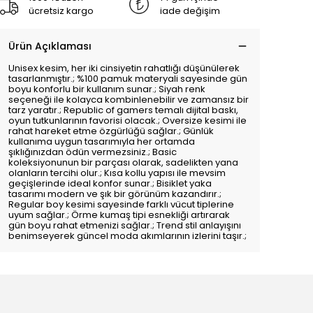
ücretsiz kargo
iade değişim
Ürün Açıklaması
Unisex kesim, her iki cinsiyetin rahatlığı düşünülerek
tasarlanmıştır.; %100 pamuk materyali sayesinde gün
boyu konforlu bir kullanım sunar.; Siyah renk
seçeneği ile kolayca kombinlenebilir ve zamansız bir
tarz yaratır.; Republic of gamers temalı dijital baskı,
oyun tutkunlarının favorisi olacak.; Oversize kesimi ile
rahat hareket etme özgürlüğü sağlar.; Günlük
kullanıma uygun tasarımıyla her ortamda
şıklığınızdan ödün vermezsiniz.; Basic
koleksiyonunun bir parçası olarak, sadelikten yana
olanların tercihi olur.; Kısa kollu yapısı ile mevsim
geçişlerinde ideal konfor sunar.; Bisiklet yaka
tasarımı modern ve şık bir görünüm kazandırır.;
Regular boy kesimi sayesinde farklı vücut tiplerine
uyum sağlar.; Örme kumaş tipi esnekliği artırarak
gün boyu rahat etmenizi sağlar.; Trend stil anlayışını
benimseyerek güncel moda akımlarının izlerini taşır.;