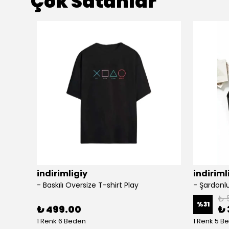
Çok Satanlar
indirimligiy
indiriml
- Baskılı Oversize T-shirt Play
₺ 
%
31
₺ 499.00
₺ 
1 Renk 6 Beden
1 Renk 5 B