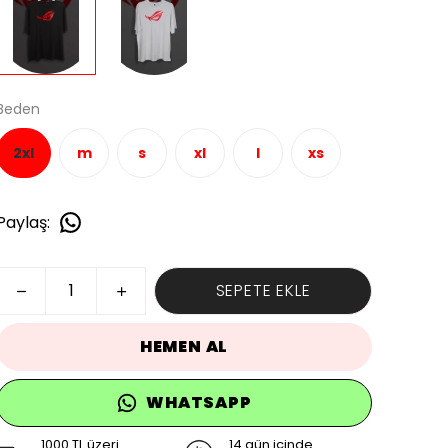
Beden
2xl
m
s
xl
l
xs
Paylaş
:
SEPETE EKLE
HEMEN AL
WHATSAPP
1000 TL üzeri
14 gün içinde