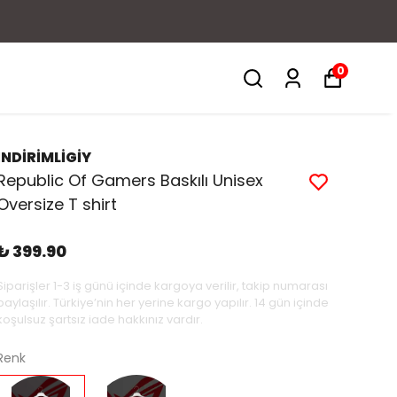
0
İNDİRİMLİGİY
Republic Of Gamers Baskılı Unisex
Oversize T shirt
₺ 399.90
Siparişler 1-3 iş günü içinde kargoya verilir, takip numarası
paylaşılır. Türkiye’nin her yerine kargo yapılır. 14 gün içinde
koşulsuz şartsız iade hakkınız vardır.
Renk