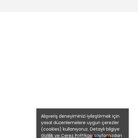
Alışveriş deneyiminizi iyileştirmek için
yasal düzenlemelere uygun çerezler
(cookies) kullanıyoruz. Detaylı bilgiye
Gizlilik ve Çerez Politikası
sayfamızdan