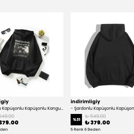
igiy
indirimligiy
- Şardonlu Kapüşonlu Kapüşonlu Kanguru Cep Oversize Lastik Paça Sweatshirt Takimi
549.00
₺ 549.00
%
31
379.00
₺ 379.00
eden
5 Renk 6 Beden