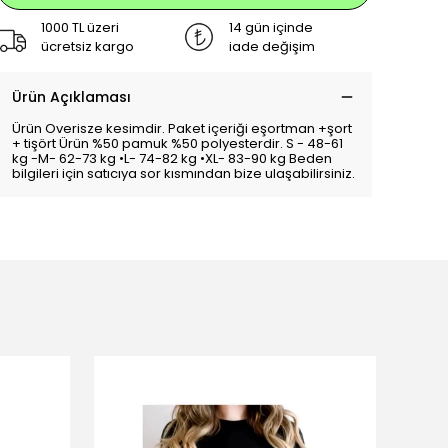
1000 TL üzeri
14 gün içinde
ücretsiz kargo
iade değişim
Ürün Açıklaması
Ürün Overisze kesimdir. Paket içeriği eşortman +şort
+ tişört Ürün %50 pamuk %50 polyesterdir. S - 48-61
kg -M- 62-73 kg •L- 74-82 kg •XL- 83-90 kg Beden
bilgileri için satıcıya sor kısmından bize ulaşabilirsiniz.