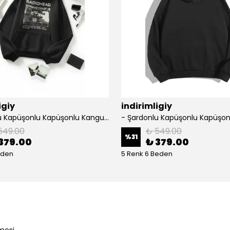
igiy
indirimligiy
- Şardonlu Kapüşonlu Kapüşonlu Kanguru Cep Oversize Lastik Paça Sweatshirt Takimi
549.00
₺ 549.00
%
31
379.00
₺ 379.00
eden
5 Renk 6 Beden