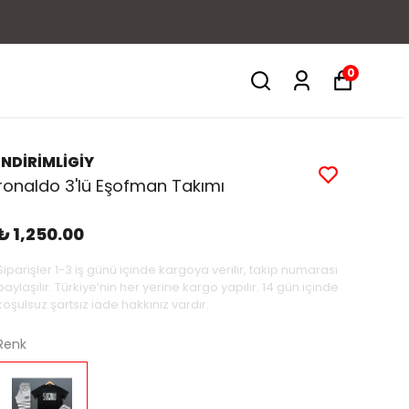
0
İNDİRİMLİGİY
ronaldo 3'lü Eşofman Takımı
₺ 1,250.00
Siparişler 1-3 iş günü içinde kargoya verilir, takip numarası
paylaşılır. Türkiye’nin her yerine kargo yapılır. 14 gün içinde
koşulsuz şartsız iade hakkınız vardır.
Renk