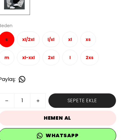
Beden
s
xl/2xl
l/xl
xl
xs
m
xl-xxl
2xl
l
2xs
Paylaş
:
SEPETE EKLE
HEMEN AL
WHATSAPP