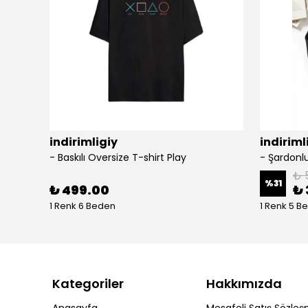
indirimligiy
indiriml
- Baskılı Oversize T-shirt Play
₺ 
%
31
₺ 499.00
₺ 
1 Renk 6 Beden
1 Renk 5 B
Kategoriler
Hakkımızda