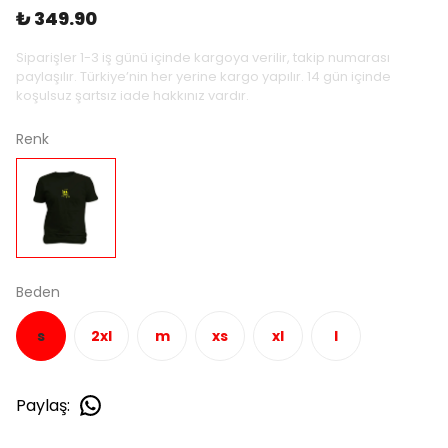
₺ 349.90
Siparişler 1-3 iş günü içinde kargoya verilir, takip numarası
paylaşılır. Türkiye’nin her yerine kargo yapılır. 14 gün içinde
koşulsuz şartsız iade hakkınız vardır.
Renk
Beden
s
2xl
m
xs
xl
l
Paylaş
: