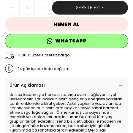
SEPETE EKLE
HEMEN AL
WHATSAPP
1000 TL üzeri ücretsiz kargo
14 gün içinde iade değişim
Ürün Açıklaması
Unisex tasarımıyla herkesin tarzına uyum sağlayan siyah
ünisex mello sarı baskılı t-shirt, gençlerin enerjisini yansıtan
canlı renkleriyle dikkat çeker.; Askılı yapısı ile yaz aylarında
serinlik sunan bu t-shirt, orta boy kesimiyle rahat hareket
etme özgürlüğü sağlar.; Örme kumaş tipi sayesinde
esneklik ve konforu bir arada sunan bu ürünü tüm yaş
grupları tercih edebilir.; Trend bisiklet yakası ile modern ve
şık bir görünüm kazandırırken, basic siluetiyle günlük
kullanımda da rahatlıkla tercih edilebilir.; Mello sarı