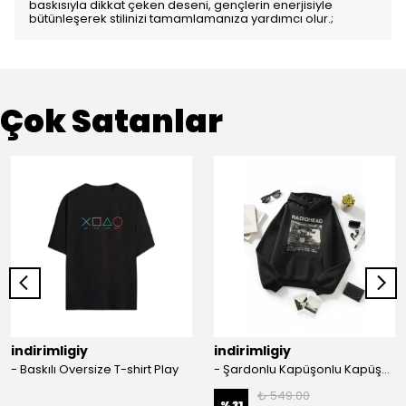
baskısıyla dikkat çeken deseni, gençlerin enerjisiyle
bütünleşerek stilinizi tamamlamanıza yardımcı olur.;
Çok Satanlar
indirimligiy
indirimligiy
- Baskılı Oversize T-shirt Play
- Şardonlu Kapüşonlu Kapüşonlu Kanguru Cep Oversize Lastik Paça Sweatshirt Takimi
₺ 549.00
%
31