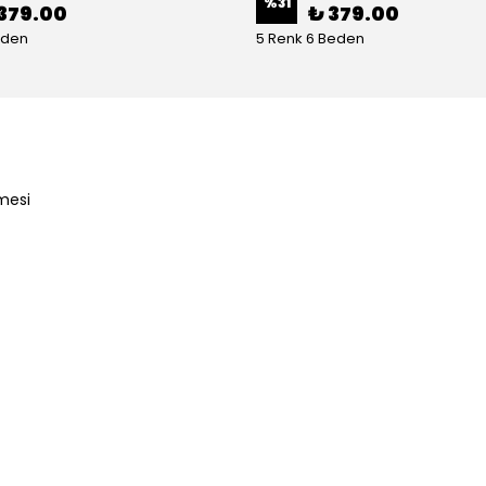
%
31
379.00
₺ 379.00
eden
5 Renk 6 Beden
mesi