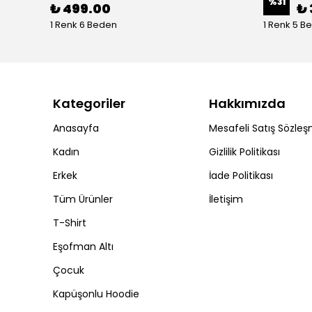
%
31
₺ 499.00
₺ 
1 Renk 6 Beden
1 Renk 5 B
Kategoriler
Hakkımızda
Anasayfa
Mesafeli Satış Sözleş
Kadın
Gizlilik Politikası
Erkek
İade Politikası
Tüm Ürünler
İletişim
T-Shirt
Eşofman Altı
Çocuk
Kapüşonlu Hoodie