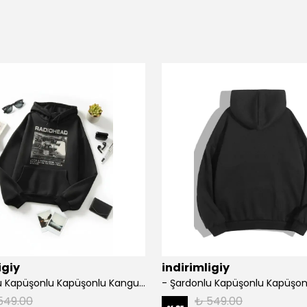
igiy
indirimligiy
- Şardonlu Kapüşonlu Kapüşonlu Kanguru Cep Oversize Lastik Paça Sweatshirt Takimi
549.00
₺ 549.00