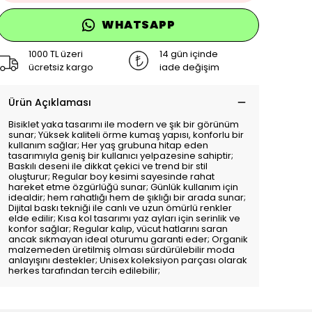
WHATSAPP
1000 TL üzeri
14 gün içinde
ücretsiz kargo
iade değişim
Ürün Açıklaması
Bisiklet yaka tasarımı ile modern ve şık bir görünüm
sunar; Yüksek kaliteli örme kumaş yapısı, konforlu bir
kullanım sağlar; Her yaş grubuna hitap eden
tasarımıyla geniş bir kullanıcı yelpazesine sahiptir;
Baskılı deseni ile dikkat çekici ve trend bir stil
oluşturur; Regular boy kesimi sayesinde rahat
hareket etme özgürlüğü sunar; Günlük kullanım için
idealdir; hem rahatlığı hem de şıklığı bir arada sunar;
Dijital baskı tekniği ile canlı ve uzun ömürlü renkler
elde edilir; Kısa kol tasarımı yaz ayları için serinlik ve
konfor sağlar; Regular kalıp, vücut hatlarını saran
ancak sıkmayan ideal oturumu garanti eder; Organik
malzemeden üretilmiş olması sürdürülebilir moda
anlayışını destekler; Unisex koleksiyon parçası olarak
herkes tarafından tercih edilebilir;