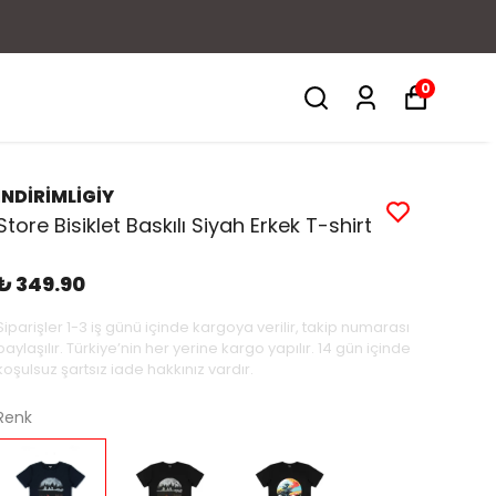
0
İNDİRİMLİGİY
Store Bisiklet Baskılı Siyah Erkek T-shirt
₺ 349.90
Siparişler 1-3 iş günü içinde kargoya verilir, takip numarası
paylaşılır. Türkiye’nin her yerine kargo yapılır. 14 gün içinde
koşulsuz şartsız iade hakkınız vardır.
Renk