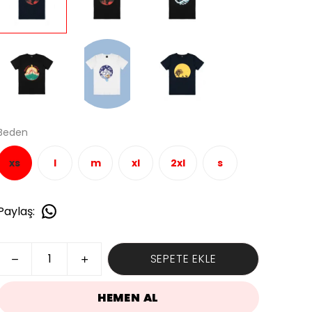
Beden
xs
l
m
xl
2xl
s
Paylaş
:
SEPETE EKLE
HEMEN AL