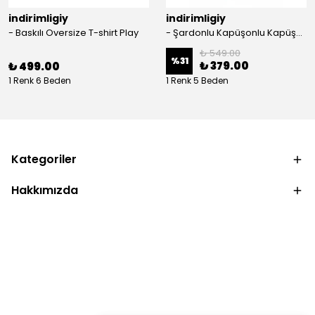
indirimligiy
indirimligiy
- Baskılı Oversize T-shirt Play
- Şardonlu Kapüşonlu Kapüşonlu Kanguru Cep Oversize Lastik Paça Sweatshirt Takimi
₺ 549.00
%
31
₺ 379.00
₺ 499.00
1 Renk 6 Beden
1 Renk 5 Beden
Kategoriler
Hakkımızda