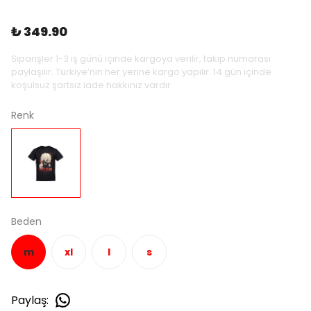
₺ 349.90
Siparişler 1-3 iş günü içinde kargoya verilir, takip numarası
paylaşılır. Türkiye’nin her yerine kargo yapılır. 14 gün içinde
koşulsuz şartsız iade hakkınız vardır.
Renk
Beden
m
xl
l
s
Paylaş
: