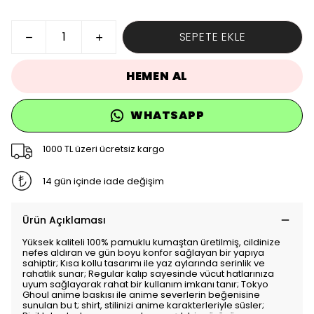
SEPETE EKLE
HEMEN AL
WHATSAPP
1000 TL üzeri ücretsiz kargo
14 gün içinde iade değişim
Ürün Açıklaması
Yüksek kaliteli 100% pamuklu kumaştan üretilmiş, cildinize
nefes aldıran ve gün boyu konfor sağlayan bir yapıya
sahiptir; Kısa kollu tasarımı ile yaz aylarında serinlik ve
rahatlık sunar; Regular kalıp sayesinde vücut hatlarınıza
uyum sağlayarak rahat bir kullanım imkanı tanır; Tokyo
Ghoul anime baskısı ile anime severlerin beğenisine
sunulan bu t; shirt, stilinizi anime karakterleriyle süsler;