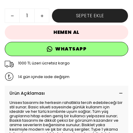
SEPETE EKLE
HEMEN AL
WHATSAPP
1000 TL üzeri ücretsiz kargo
14 gün içinde iade değişim
Ürün Açıklaması
Unisex tasarımı ile herkesin rahatlıkla tercih edebileceği bir
stil sunar; Basic silueti sayesinde günlük kullanım için
idealdir ve her türlü kombinle uyum sağlar; Tüm yaş
gruplarına hitap eden geniş bir kullanıcı yelpazesi sunar;
Baskılı tasarımı ile dikkat çekici bir görünüm kazandırır ve
anime severlerin beğenisine sunulur; Bisiklet yaka
kesimiyle modern ve şık bir duruş sergiler; Type 1 yıkama