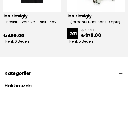
indirimligiy
indirimligiy
- Baskılı Oversize T-shirt Play
- Şardonlu Kapüşonlu Kapüşonlu Kanguru Cep Oversize Lastik Paça Sweatshirt Takimi
₺ 549.00
%
31
₺ 379.00
₺ 499.00
1 Renk 6 Beden
1 Renk 5 Beden
Kategoriler
Hakkımızda