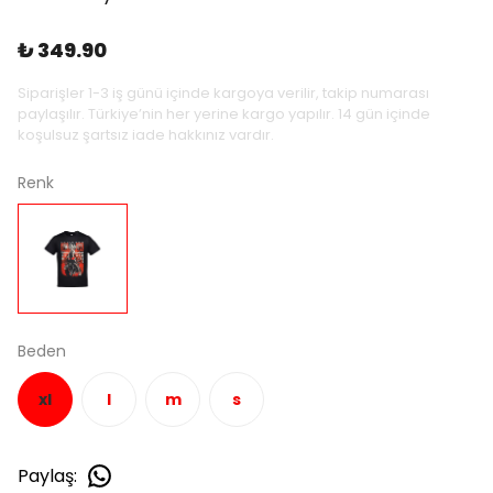
₺ 349.90
Siparişler 1-3 iş günü içinde kargoya verilir, takip numarası
paylaşılır. Türkiye’nin her yerine kargo yapılır. 14 gün içinde
koşulsuz şartsız iade hakkınız vardır.
Renk
Beden
xl
l
m
s
Paylaş
: