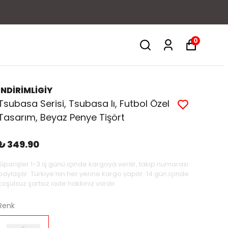
0
İNDİRİMLİGİY
Tsubasa Serisi, Tsubasa Iı, Futbol Özel
Tasarım, Beyaz Penye Tişört
₺ 349.90
Siparişler 1-3 iş günü içinde kargoya verilir, takip numarası
paylaşılır. Türkiye’nin her yerine kargo yapılır. 14 gün içinde
koşulsuz şartsız iade hakkınız vardır.
Renk