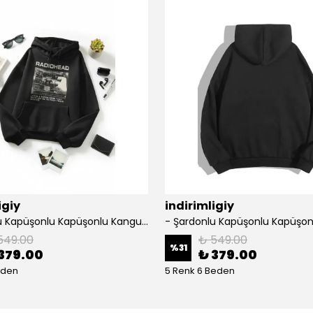
igiy
indirimligiy
- Şardonlu Kapüşonlu Kapüşonlu Kanguru Cep Oversize Lastik Paça Sweatshirt Takimi
549.00
₺ 549.00
%
31
379.00
₺ 379.00
eden
5 Renk 6 Beden