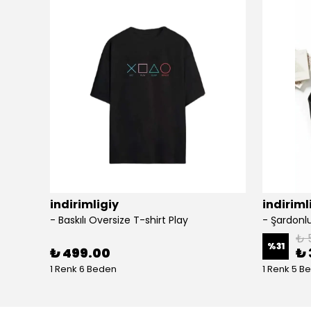
indirimligiy
indiriml
- Baskılı Oversize T-shirt Play
₺ 
%
31
₺ 499.00
₺ 
1 Renk 6 Beden
1 Renk 5 B