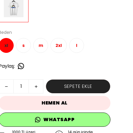
Beden
xl
s
m
2xl
l
Paylaş
:
SEPETE EKLE
HEMEN AL
WHATSAPP
1000 TL üzeri
14 gün içinde