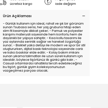
ücretsiz kargo
iade değişim
Ürün Açıklaması
- Günlük kullanım için ideal, rahat ve şık bir görünüm
sunan Tsubasa serisi, her yaş grubuna hitap eden
slim fit kesimiyle dikkat çeker; - Pamuk ve polyester
karışımı materyali sayesinde hem konforlu hem de
dayanıklı bir yapıya sahiptir; - Kısa kollu tasarımı ile
yaz aylarında serinlik sağlar ve hareket özgürlüğü
sunar; - Bisiklet yaka detayı ile modern ve spor bir stil
oluştururken, dijital baskı teknolojisi sayesinde canlı
ve kalıcı baskılar elde edilir; - Kolay bakım imkanı
sunan yıkama talimatları ile uzun süreli kullanım için
idealdir; böylece tişörtünüz ilk günkü gibi kalır.; -
Casual ortamlarda rahatlıkla tercih edebileceğiniz
bu tişört, günlük giyim koleksiyonunuzun
vazgeçilmez parçası olacak;