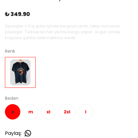
₺ 349.90
Siparişler 1-3 iş günü içinde kargoya verilir, takip numarası
paylaşılır. Türkiye’nin her yerine kargo yapılır. 14 gün içinde
koşulsuz şartsız iade hakkınız vardır.
Renk
Beden
s
m
xl
2xl
l
Paylaş
: