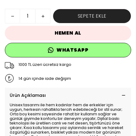
SEPETE EKLE
HEMEN AL
WHATSAPP
1000 TL üzeri ücretsiz kargo
14 gün içinde iade değişim
Ürün Açıklaması
Unisex tasarımı ile hem kadınlar hem de erkekler için
uygun, herkesin rahatlıkla tercih edebileceği bir stil sunar;
Orta boy kesimi sayesinde rahat bir kullanım sağlar ve
günlük giyimde konforlu bir deneyim yaşatır; Dijital baskı
teknolojisi ile üretilen canlı ve net desen, tişörtünüzü öne
çıkarır; Kısa kollu tasarımı yaz aylarında serinlik ve hareket
özgürlüğü sunarken, bisiklet yakası modern bir görünüm