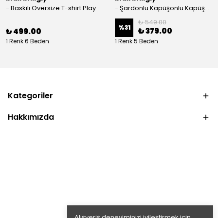
- Baskılı Oversize T-shirt Play
- Şardonlu Kapüşonlu Kapüşonlu Kanguru Cep Oversize Lastik Paça Sweatshirt Takimi
₺ 549.00
%
31
₺ 379.00
₺ 499.00
1 Renk 6 Beden
1 Renk 5 Beden
Kategoriler
Hakkımızda
Alışveriş deneyiminizi iyileştirmek için