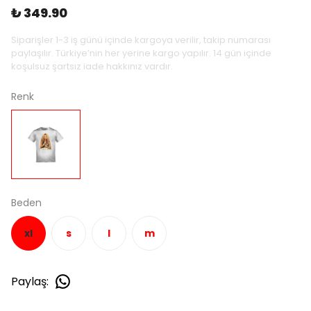
₺ 349.90
Siparişler 1-3 iş günü içinde kargoya verilir, takip numarası
paylaşılır. Türkiye’nin her yerine kargo yapılır. 14 gün içinde
koşulsuz şartsız iade hakkınız vardır.
Renk
Beden
xl
s
l
m
Paylaş
: