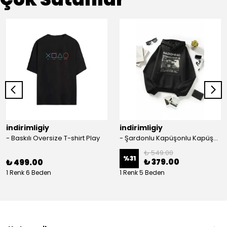
indirimligiy
indirimligiy
- Baskılı Oversize T-shirt Play
- Şardonlu Kapüşonlu Kapüşonlu Kanguru Cep Oversize Lastik Paça Sweatshirt Takimi
₺ 549.00
%
31
₺ 379.00
₺ 499.00
1 Renk 6 Beden
1 Renk 5 Beden