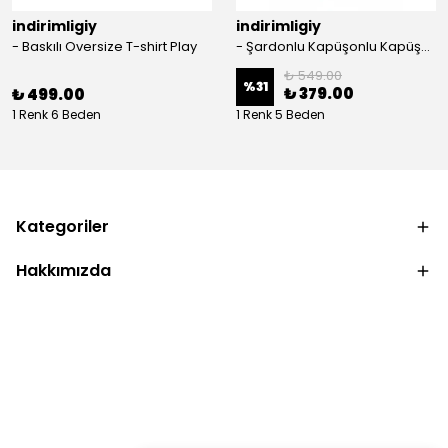
indirimligiy
indirimligiy
- Baskılı Oversize T-shirt Play
- Şardonlu Kapüşonlu Kapüşonlu Kanguru Cep Oversize Lastik Paça Sweatshirt Takimi
₺ 549.00
%
31
₺ 379.00
₺ 499.00
1 Renk 6 Beden
1 Renk 5 Beden
Kategoriler
Hakkımızda