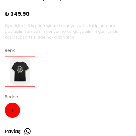
₺ 349.90
Siparişler 1-3 iş günü içinde kargoya verilir, takip numarası
paylaşılır. Türkiye’nin her yerine kargo yapılır. 14 gün içinde
koşulsuz şartsız iade hakkınız vardır.
Renk
Beden
l
Paylaş
: