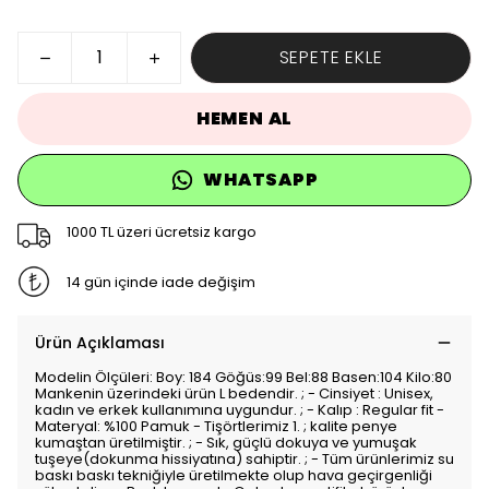
SEPETE EKLE
HEMEN AL
WHATSAPP
1000 TL üzeri ücretsiz kargo
14 gün içinde iade değişim
Ürün Açıklaması
Modelin Ölçüleri: Boy: 184 Göğüs:99 Bel:88 Basen:104 Kilo:80
Mankenin üzerindeki ürün L bedendir. ; - Cinsiyet : Unisex,
kadın ve erkek kullanımına uygundur. ; - Kalıp : Regular fit -
Materyal: %100 Pamuk - Tişörtlerimiz 1. ; kalite penye
kumaştan üretilmiştir. ; - Sık, güçlü dokuya ve yumuşak
tuşeye(dokunma hissiyatına) sahiptir. ; - Tüm ürünlerimiz su
baskı baskı tekniğiyle üretilmekte olup hava geçirgenliği