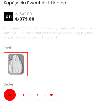
Kapüşonlu Sweatshirt Hoodie
₺ 549.00
%
31
₺ 379.00
Siparişler 1-3 iş günü içinde kargoya verilir, takip numarası
paylaşılır. Türkiye’nin her yerine kargo yapılır. 14 gün içinde
koşulsuz şartsız iade hakkınız vardır.
Renk
Beden
xl
l
s
m