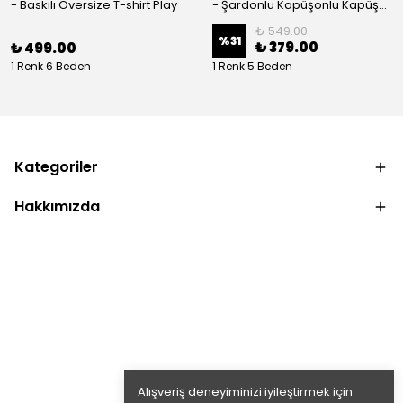
- Baskılı Oversize T-shirt Play
- Şardonlu Kapüşonlu Kapüşonlu Kanguru Cep Oversize Lastik Paça Sweatshirt Takimi
₺ 549.00
%
31
₺ 379.00
₺ 499.00
1 Renk 6 Beden
1 Renk 5 Beden
Kategoriler
Hakkımızda
Alışveriş deneyiminizi iyileştirmek için