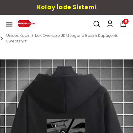
Kolay İade Sistemi
0
Unisex Kadın Erkek Oversize JDM Legend Baskılı Kapüşonlu
Sweatshirt