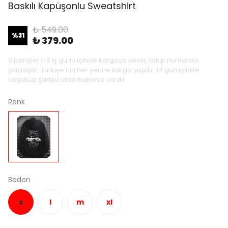
Baskılı Kapüşonlu Sweatshirt
₺ 549.00
%
31
₺ 379.00
Siparişler 1-3 iş günü içinde kargoya verilir, takip numarası
paylaşılır. Türkiye’nin her yerine kargo yapılır. 14 gün içinde
koşulsuz şartsız iade hakkınız vardır.
Renk
Beden
s
l
m
xl