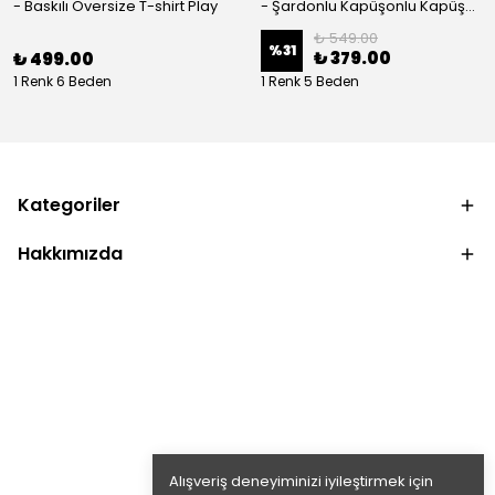
- Baskılı Oversize T-shirt Play
- Şardonlu Kapüşonlu Kapüşonlu Kanguru Cep Oversize Lastik Paça Sweatshirt Takimi
₺ 549.00
%
31
₺ 379.00
₺ 499.00
1 Renk 6 Beden
1 Renk 5 Beden
Kategoriler
Hakkımızda
Alışveriş deneyiminizi iyileştirmek için