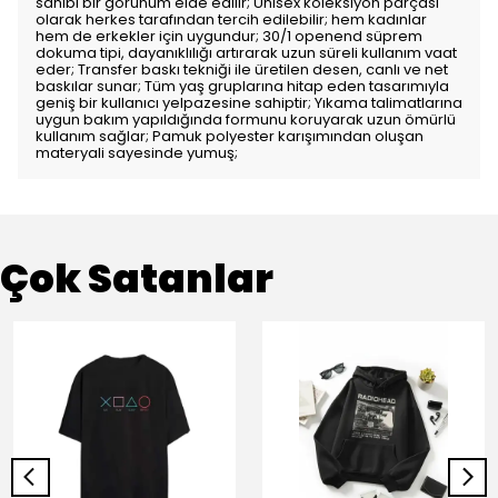
sahibi bir görünüm elde edilir; Unisex koleksiyon parçası
olarak herkes tarafından tercih edilebilir; hem kadınlar
hem de erkekler için uygundur; 30/1 openend süprem
dokuma tipi, dayanıklılığı artırarak uzun süreli kullanım vaat
eder; Transfer baskı tekniği ile üretilen desen, canlı ve net
baskılar sunar; Tüm yaş gruplarına hitap eden tasarımıyla
geniş bir kullanıcı yelpazesine sahiptir; Yıkama talimatlarına
uygun bakım yapıldığında formunu koruyarak uzun ömürlü
kullanım sağlar; Pamuk polyester karışımından oluşan
materyali sayesinde yumuş;
Çok Satanlar