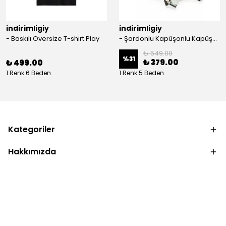
indirimligiy
indirimligiy
- Baskılı Oversize T-shirt Play
- Şardonlu Kapüşonlu Kapüşonlu Kanguru Cep Oversize Lastik Paça Sweatshirt Takimi
₺ 549.00
%
31
₺ 379.00
₺ 499.00
1 Renk 6 Beden
1 Renk 5 Beden
Kategoriler
Hakkımızda