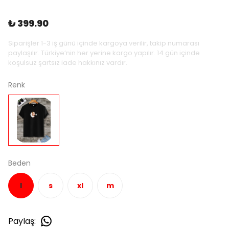
₺ 399.90
Siparişler 1-3 iş günü içinde kargoya verilir, takip numarası
paylaşılır. Türkiye’nin her yerine kargo yapılır. 14 gün içinde
koşulsuz şartsız iade hakkınız vardır.
Renk
Beden
l
s
xl
m
Paylaş
: