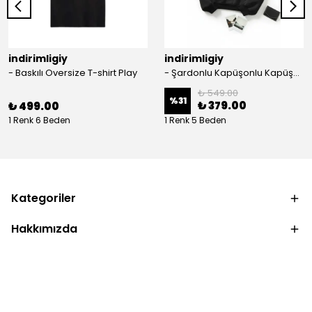
indirimligiy
indirimligiy
- Baskılı Oversize T-shirt Play
- Şardonlu Kapüşonlu Kapüşonlu Kanguru Cep Oversize Lastik Paça Sweatshirt Takimi
₺ 549.00
%
31
₺ 379.00
₺ 499.00
1 Renk 6 Beden
1 Renk 5 Beden
Kategoriler
Hakkımızda