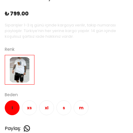
₺ 799.00
Siparişler 1-3 iş günü içinde kargoya verilir, takip numarası
paylaşılır. Türkiye’nin her yerine kargo yapılır. 14 gün içinde
koşulsuz şartsız iade hakkınız vardır.
Renk
Beden
l
xs
xl
s
m
Paylaş
: