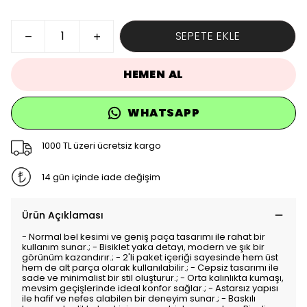
SEPETE EKLE
HEMEN AL
WHATSAPP
1000 TL üzeri ücretsiz kargo
14 gün içinde iade değişim
Ürün Açıklaması
- Normal bel kesimi ve geniş paça tasarımı ile rahat bir
kullanım sunar.; - Bisiklet yaka detayı, modern ve şık bir
görünüm kazandırır.; - 2'li paket içeriği sayesinde hem üst
hem de alt parça olarak kullanılabilir.; - Cepsiz tasarımı ile
sade ve minimalist bir stil oluşturur.; - Orta kalınlıkta kumaşı,
mevsim geçişlerinde ideal konfor sağlar.; - Astarsız yapısı
ile hafif ve nefes alabilen bir deneyim sunar.; - Baskılı