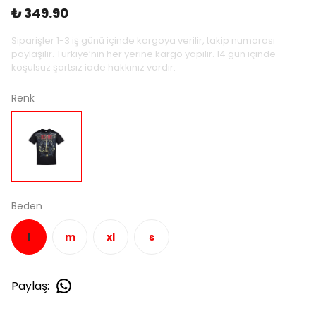
₺ 349.90
Siparişler 1-3 iş günü içinde kargoya verilir, takip numarası
paylaşılır. Türkiye’nin her yerine kargo yapılır. 14 gün içinde
koşulsuz şartsız iade hakkınız vardır.
Renk
Beden
l
m
xl
s
Paylaş
: