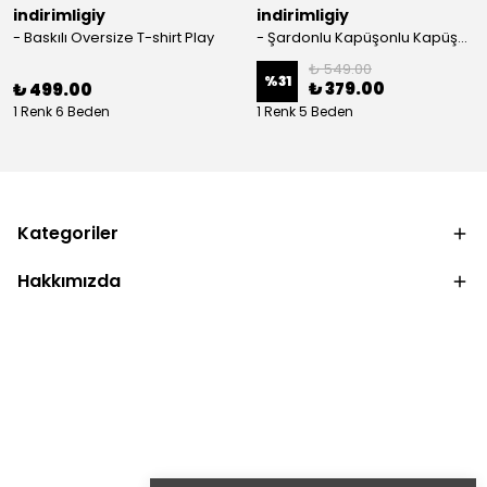
indirimligiy
indirimligiy
- Baskılı Oversize T-shirt Play
- Şardonlu Kapüşonlu Kapüşonlu Kanguru Cep Oversize Lastik Paça Sweatshirt Takimi
₺ 549.00
%
31
₺ 379.00
₺ 499.00
1 Renk 6 Beden
1 Renk 5 Beden
Kategoriler
Hakkımızda