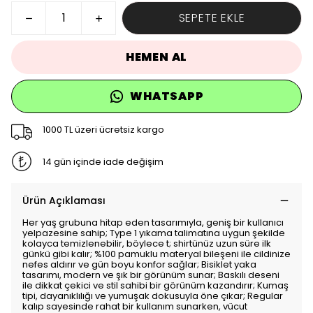
SEPETE EKLE
HEMEN AL
WHATSAPP
1000 TL üzeri ücretsiz kargo
14 gün içinde iade değişim
Ürün Açıklaması
Her yaş grubuna hitap eden tasarımıyla, geniş bir kullanıcı
yelpazesine sahip; Type 1 yıkama talimatına uygun şekilde
kolayca temizlenebilir, böylece t; shirtünüz uzun süre ilk
günkü gibi kalır; %100 pamuklu materyal bileşeni ile cildinize
nefes aldırır ve gün boyu konfor sağlar; Bisiklet yaka
tasarımı, modern ve şık bir görünüm sunar; Baskılı deseni
ile dikkat çekici ve stil sahibi bir görünüm kazandırır; Kumaş
tipi, dayanıklılığı ve yumuşak dokusuyla öne çıkar; Regular
kalıp sayesinde rahat bir kullanım sunarken, vücut