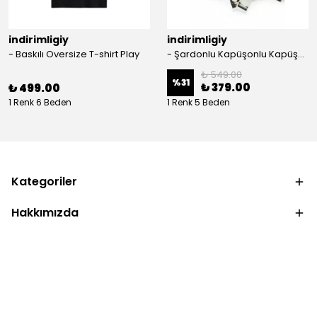
indirimligiy
indirimligiy
- Baskılı Oversize T-shirt Play
- Şardonlu Kapüşonlu Kapüşonlu Kanguru Cep Oversize Lastik Paça Sweatshirt Takimi
₺ 549.00
%
31
₺ 379.00
₺ 499.00
1 Renk 6 Beden
1 Renk 5 Beden
Kategoriler
Hakkımızda