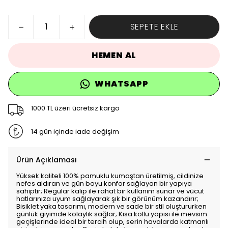
SEPETE EKLE
HEMEN AL
WHATSAPP
1000 TL üzeri ücretsiz kargo
14 gün içinde iade değişim
Ürün Açıklaması
Yüksek kaliteli 100% pamuklu kumaştan üretilmiş, cildinize
nefes aldıran ve gün boyu konfor sağlayan bir yapıya
sahiptir; Regular kalıp ile rahat bir kullanım sunar ve vücut
hatlarınıza uyum sağlayarak şık bir görünüm kazandırır;
Bisiklet yaka tasarımı, modern ve sade bir stil oluştururken
günlük giyimde kolaylık sağlar; Kısa kollu yapısı ile mevsim
geçişlerinde ideal bir tercih olup, serin havalarda katmanlı