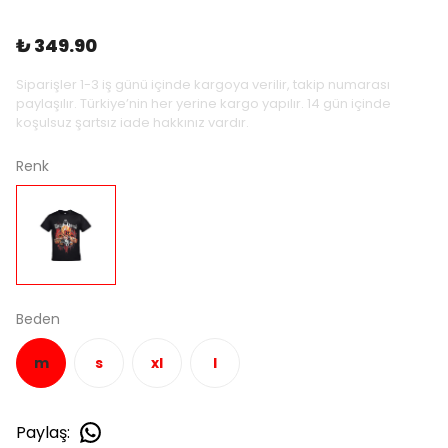
₺ 349.90
Siparişler 1-3 iş günü içinde kargoya verilir, takip numarası
paylaşılır. Türkiye’nin her yerine kargo yapılır. 14 gün içinde
koşulsuz şartsız iade hakkınız vardır.
Renk
Beden
m
s
xl
l
Paylaş
: