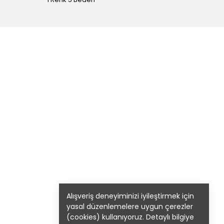
Alışveriş deneyiminizi iyileştirmek için
yasal düzenlemelere uygun çerezler
(cookies) kullanıyoruz. Detaylı bilgiye