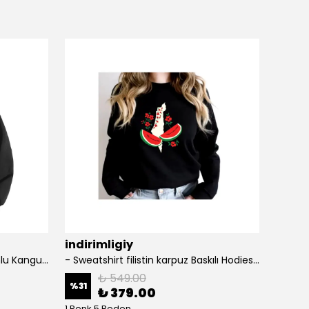
indirimligiy
indir
- Şardonlu Kapüşonlu Kapüşonlu Kanguru Cep Oversize Lastik Paça Sweatshirt Takimi
- Sweatshirt filistin karpuz Baskılı Hodies 3 iplik Kompakt Kumaş İçi Pamuklu
'bilge'
₺ 549.00
%
31
₺ 379.00
₺ 34
1 Renk 5 Beden
1 Renk 