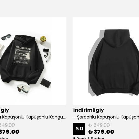
igiy
indirimligiy
- Şardonlu Kapüşonlu Kapüşonlu Kanguru Cep Oversize Lastik Paça Sweatshirt Takimi
549.00
₺ 549.00
%
31
379.00
₺ 379.00
eden
5 Renk 6 Beden