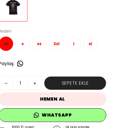
Beden
m
s
xs
2xl
l
xl
Paylaş
:
SEPETE EKLE
HEMEN AL
WHATSAPP
1000 TL üzeri
14 gün içinde