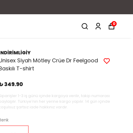
0
İNDİRİMLİGİY
Unisex Siyah Mötley Crüe Dr Feelgood
Baskılı T-shirt
₺ 349.90
Siparişler 1-3 iş günü içinde kargoya verilir, takip numarası
paylaşılır. Türkiye’nin her yerine kargo yapılır. 14 gün içinde
koşulsuz şartsız iade hakkınız vardır.
Renk