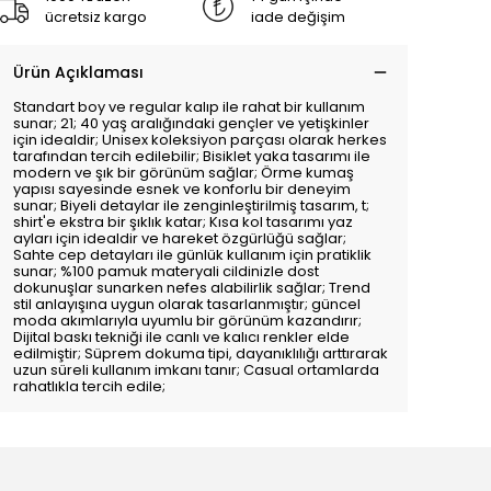
ücretsiz kargo
iade değişim
Ürün Açıklaması
Standart boy ve regular kalıp ile rahat bir kullanım
sunar; 21; 40 yaş aralığındaki gençler ve yetişkinler
için idealdir; Unisex koleksiyon parçası olarak herkes
tarafından tercih edilebilir; Bisiklet yaka tasarımı ile
modern ve şık bir görünüm sağlar; Örme kumaş
yapısı sayesinde esnek ve konforlu bir deneyim
sunar; Biyeli detaylar ile zenginleştirilmiş tasarım, t;
shirt'e ekstra bir şıklık katar; Kısa kol tasarımı yaz
ayları için idealdir ve hareket özgürlüğü sağlar;
Sahte cep detayları ile günlük kullanım için pratiklik
sunar; %100 pamuk materyali cildinizle dost
dokunuşlar sunarken nefes alabilirlik sağlar; Trend
stil anlayışına uygun olarak tasarlanmıştır; güncel
moda akımlarıyla uyumlu bir görünüm kazandırır;
Dijital baskı tekniği ile canlı ve kalıcı renkler elde
edilmiştir; Süprem dokuma tipi, dayanıklılığı arttırarak
uzun süreli kullanım imkanı tanır; Casual ortamlarda
rahatlıkla tercih edile;