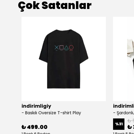
Çok Satanlar
indirimligiy
indiriml
- Baskılı Oversize T-shirt Play
₺ 
%
31
₺ 499.00
₺ 
1 Renk 6 Beden
1 Renk 5 B