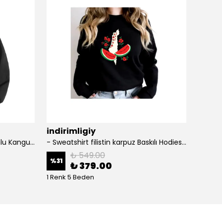
indirimligiy
indir
- Şardonlu Kapüşonlu Kapüşonlu Kanguru Cep Oversize Lastik Paça Sweatshirt Takimi
- Sweatshirt filistin karpuz Baskılı Hodies 3 iplik Kompakt Kumaş İçi Pamuklu
'bilge'
₺ 549.00
%
31
₺ 379.00
₺ 34
1 Renk 5 Beden
1 Renk 