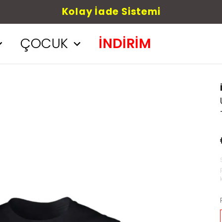
Havale/Eft %5 indirim
ÇOCUK
İNDİRİM