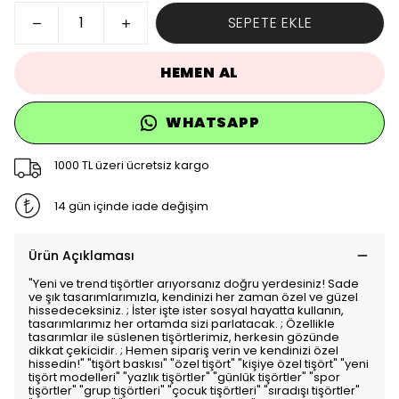
SEPETE EKLE
HEMEN AL
WHATSAPP
1000 TL üzeri ücretsiz kargo
14 gün içinde iade değişim
Ürün Açıklaması
"Yeni ve trend tişörtler arıyorsanız doğru yerdesiniz! Sade
ve şık tasarımlarımızla, kendinizi her zaman özel ve güzel
hissedeceksiniz. ; İster işte ister sosyal hayatta kullanın,
tasarımlarımız her ortamda sizi parlatacak. ; Özellikle
tasarımlar ile süslenen tişörtlerimiz, herkesin gözünde
dikkat çekicidir. ; Hemen sipariş verin ve kendinizi özel
hissedin!" "tişört baskısı" "özel tişört" "kişiye özel tişört" "yeni
tişört modelleri" "yazlık tişörtler" "günlük tişörtler" "spor
tişörtler" "grup tişörtleri" "çocuk tişörtleri" "sıradışı tişörtler"