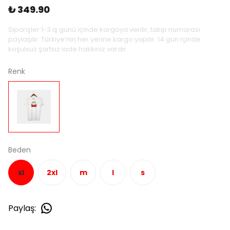
₺ 349.90
Siparişler 1-3 iş günü içinde kargoya verilir, takip numarası
paylaşılır. Türkiye’nin her yerine kargo yapılır. 14 gün içinde
koşulsuz şartsız iade hakkınız vardır.
Renk
Beden
xl
2xl
m
l
s
Paylaş
: