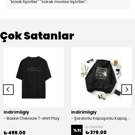
"klasik tişörtler" "sokak modası tişörtler";
Çok Satanlar
indirimligiy
indirimligiy
- Baskılı Oversize T-shirt Play
- Şardonlu Kapüşonlu Kapüşonlu Kanguru Cep Oversize Lastik Paça Sweatshirt Takimi
₺ 549.00
%
31
₺ 379.00
₺ 499.00