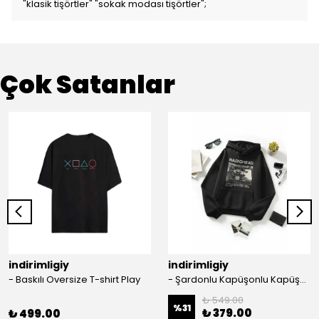
"klasik tişörtler" "sokak modası tişörtler";
Çok Satanlar
indirimligiy
indirimligiy
- Baskılı Oversize T-shirt Play
- Şardonlu Kapüşonlu Kapüşonlu Kanguru Cep Oversize Lastik Paça Sweatshirt Takimi
₺ 549.00
%
31
₺ 379.00
₺ 499.00