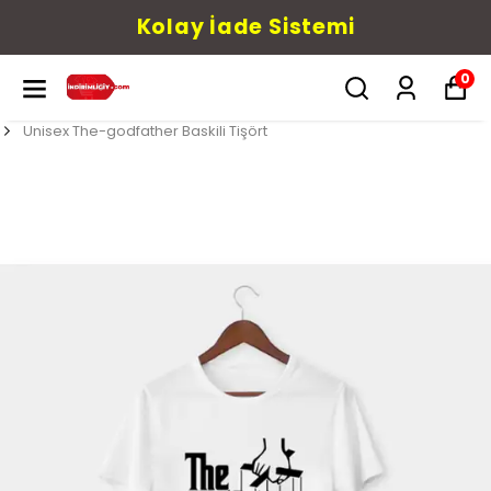
Kolay İade Sistemi
0
Unisex The-godfather Baskili Tişört