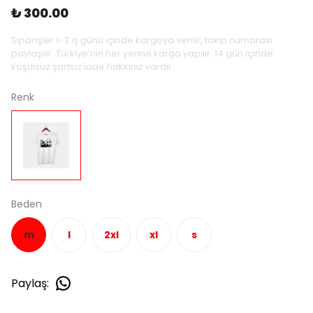
₺ 300.00
Siparişler 1-3 iş günü içinde kargoya verilir, takip numarası
paylaşılır. Türkiye’nin her yerine kargo yapılır. 14 gün içinde
koşulsuz şartsız iade hakkınız vardır.
Renk
Beden
m
l
2xl
xl
s
Paylaş
: