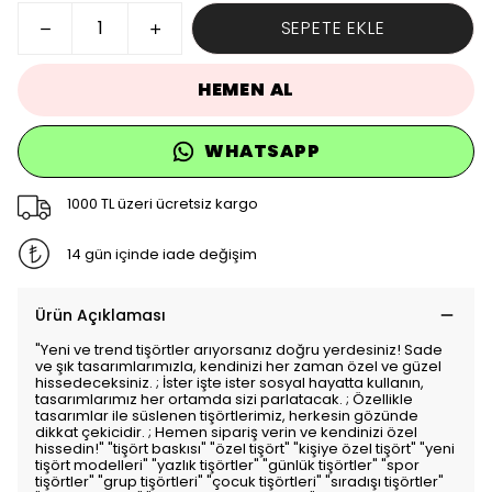
SEPETE EKLE
HEMEN AL
WHATSAPP
1000 TL üzeri ücretsiz kargo
14 gün içinde iade değişim
Ürün Açıklaması
"Yeni ve trend tişörtler arıyorsanız doğru yerdesiniz! Sade
ve şık tasarımlarımızla, kendinizi her zaman özel ve güzel
hissedeceksiniz. ; İster işte ister sosyal hayatta kullanın,
tasarımlarımız her ortamda sizi parlatacak. ; Özellikle
tasarımlar ile süslenen tişörtlerimiz, herkesin gözünde
dikkat çekicidir. ; Hemen sipariş verin ve kendinizi özel
hissedin!" "tişört baskısı" "özel tişört" "kişiye özel tişört" "yeni
tişört modelleri" "yazlık tişörtler" "günlük tişörtler" "spor
tişörtler" "grup tişörtleri" "çocuk tişörtleri" "sıradışı tişörtler"