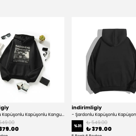
igiy
indirimligiy
- Şardonlu Kapüşonlu Kapüşonlu Kanguru Cep Oversize Lastik Paça Sweatshirt Takimi
549.00
₺ 549.00
%
31
379.00
₺ 379.00
eden
5 Renk 6 Beden