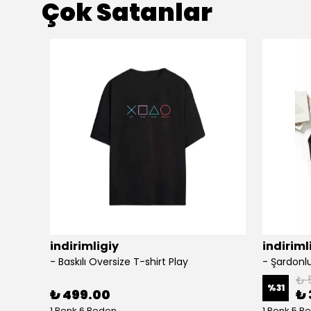
Çok Satanlar
indirimligiy
indiriml
- Baskılı Oversize T-shirt Play
₺ 
%
31
₺ 499.00
₺ 
1 Renk 6 Beden
1 Renk 5 B