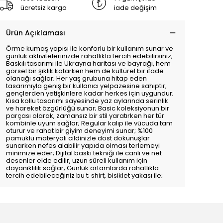
ücretsiz kargo
iade değişim
Ürün Açıklaması
Örme kumaş yapısı ile konforlu bir kullanım sunar ve
günlük aktivitelerinizde rahatlıkla tercih edebilirsiniz;
Baskılı tasarımı ile Ukrayna haritası ve bayrağı, hem
görsel bir şıklık katarken hem de kültürel bir ifade
olanağı sağlar; Her yaş grubuna hitap eden
tasarımıyla geniş bir kullanıcı yelpazesine sahiptir;
gençlerden yetişkinlere kadar herkes için uygundur;
Kısa kollu tasarımı sayesinde yaz aylarında serinlik
ve hareket özgürlüğü sunar; Basic koleksiyonun bir
parçası olarak, zamansız bir stil yaratırken her tür
kombinle uyum sağlar; Regular kalıp ile vücuda tam
oturur ve rahat bir giyim deneyimi sunar; %100
pamuklu materyali cildinizle dost dokunuşlar
sunarken nefes alabilir yapıda olması terlemeyi
minimize eder; Dijital baskı tekniği ile canlı ve net
desenler elde edilir, uzun süreli kullanım için
dayanıklılık sağlar; Günlük ortamlarda rahatlıkla
tercih edebileceğiniz bu t; shirt, bisiklet yakası ile;