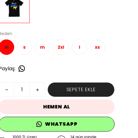
Beden
xl
s
m
2xl
l
xs
Paylaş
:
SEPETE EKLE
HEMEN AL
WHATSAPP
1000 TL üzeri
14 gün içinde