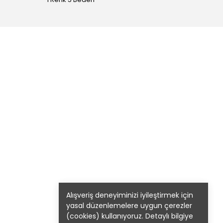
Alışveriş deneyiminizi iyileştirmek için
yasal düzenlemelere uygun çerezler
(cookies) kullanıyoruz. Detaylı bilgiye