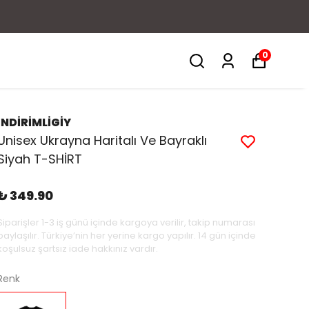
0
İNDİRİMLİGİY
Unisex Ukrayna Haritalı Ve Bayraklı
Siyah T-SHİRT
₺ 349.90
Siparişler 1-3 iş günü içinde kargoya verilir, takip numarası
paylaşılır. Türkiye’nin her yerine kargo yapılır. 14 gün içinde
koşulsuz şartsız iade hakkınız vardır.
Renk