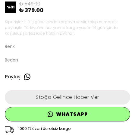
₺ 549.00
%
31
₺ 379.00
Siparişler 1-3 iş günü içinde kargoya verilir, takip numarası
paylaşılır. Türkiye’nin her yerine kargo yapılır. 14 gün içinde
koşulsuz şartsız iade hakkınız vardır.
Renk
Beden
Paylaş
:
Stoğa Gelince Haber Ver
WHATSAPP
1000 TL üzeri ücretsiz kargo