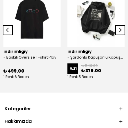
indirimligiy
indirimligiy
- Baskılı Oversize T-shirt Play
- Şardonlu Kapüşonlu Kapüşonlu Kanguru Cep Oversize Lastik Paça Sweatshirt Takimi
₺ 549.00
%
31
₺ 379.00
₺ 499.00
1 Renk 6 Beden
1 Renk 5 Beden
Kategoriler
Hakkımızda