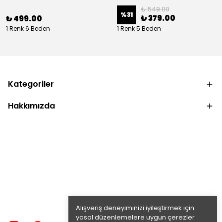
₺ 549.00
%
31
₺ 379.00
₺ 499.00
1 Renk 6 Beden
1 Renk 5 Beden
Kategoriler
Hakkımızda
Alışveriş deneyiminizi iyileştirmek için
yasal düzenlemelere uygun çerezler