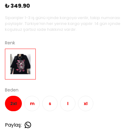
₺ 349.90
Siparişler 1-3 iş günü içinde kargoya verilir, takip numarası
paylaşılır. Türkiye’nin her yerine kargo yapılır. 14 gün içinde
koşulsuz şartsız iade hakkınız vardır.
Renk
Beden
2xl
m
s
l
xl
Paylaş
: