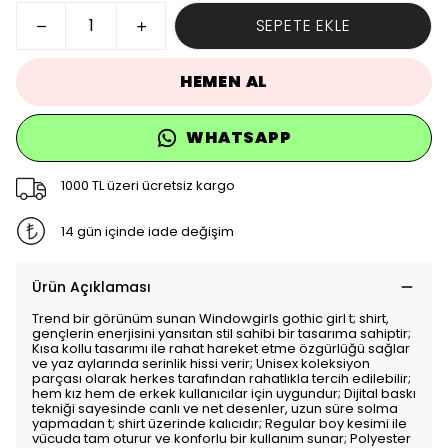
SEPETE EKLE
HEMEN AL
WHATSAPP
1000 TL üzeri ücretsiz kargo
14 gün içinde iade değişim
Ürün Açıklaması
Trend bir görünüm sunan Windowgirls gothic girl t; shirt,
gençlerin enerjisini yansıtan stil sahibi bir tasarıma sahiptir;
Kısa kollu tasarımı ile rahat hareket etme özgürlüğü sağlar
ve yaz aylarında serinlik hissi verir; Unisex koleksiyon
parçası olarak herkes tarafından rahatlıkla tercih edilebilir;
hem kız hem de erkek kullanıcılar için uygundur; Dijital baskı
tekniği sayesinde canlı ve net desenler, uzun süre solma
yapmadan t; shirt üzerinde kalıcıdır; Regular boy kesimi ile
vücuda tam oturur ve konforlu bir kullanım sunar; Polyester