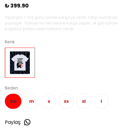
₺ 399.90
Siparişler 1-3 iş günü içinde kargoya verilir, takip numarası
paylaşılır. Türkiye’nin her yerine kargo yapılır. 14 gün içinde
koşulsuz şartsız iade hakkınız vardır.
Renk
Beden
2xl
m
s
xs
xl
l
Paylaş
: