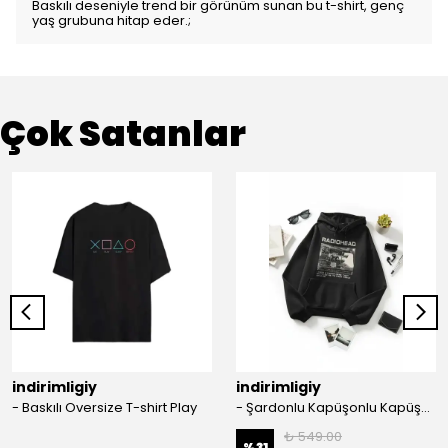
Baskılı deseniyle trend bir görünüm sunan bu t-shirt, genç
yaş grubuna hitap eder.;
Çok Satanlar
indirimligiy
indirimligiy
- Baskılı Oversize T-shirt Play
- Şardonlu Kapüşonlu Kapüşonlu Kanguru Cep Oversize Lastik Paça Sweatshirt Takimi
₺ 549.00
%
31