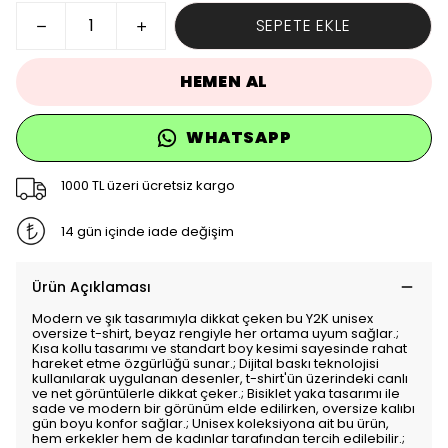
SEPETE EKLE
HEMEN AL
WHATSAPP
1000 TL üzeri ücretsiz kargo
14 gün içinde iade değişim
Ürün Açıklaması
Modern ve şık tasarımıyla dikkat çeken bu Y2K unisex
oversize t-shirt, beyaz rengiyle her ortama uyum sağlar.;
Kısa kollu tasarımı ve standart boy kesimi sayesinde rahat
hareket etme özgürlüğü sunar.; Dijital baskı teknolojisi
kullanılarak uygulanan desenler, t-shirt'ün üzerindeki canlı
ve net görüntülerle dikkat çeker.; Bisiklet yaka tasarımı ile
sade ve modern bir görünüm elde edilirken, oversize kalıbı
gün boyu konfor sağlar.; Unisex koleksiyona ait bu ürün,
hem erkekler hem de kadınlar tarafından tercih edilebilir.;